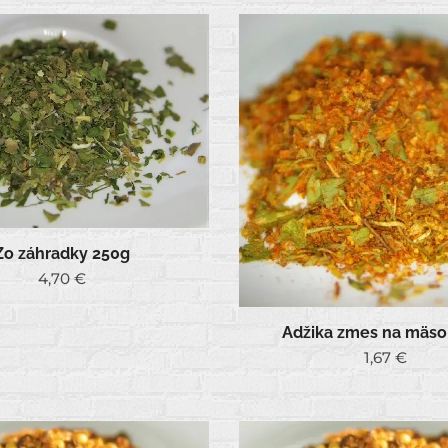
Zo záhradky 250g
4,70
€
Adžika zmes na mäso
1,67
€