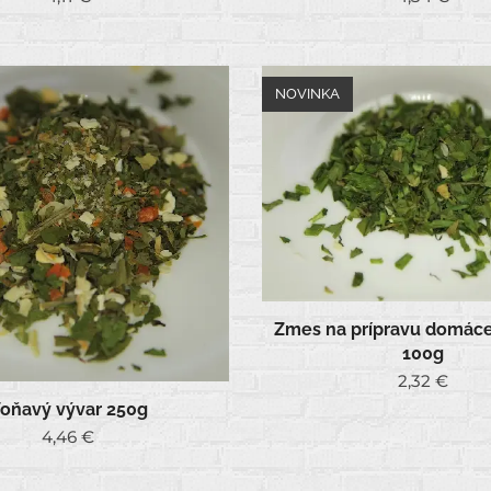
NOVINKA
Zmes na prípravu domác
100g
2,32
€
oňavý vývar 250g
4,46
€