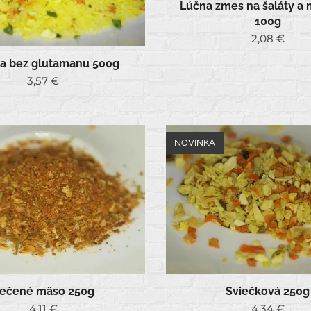
Lúčna zmes na šaláty a 
100g
2,08
€
ka bez glutamanu 500g
3,57
€
NOVINKA
ečené mäso 250g
Sviečková 250g
4,11
€
4,34
€