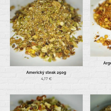
Arg
Americký steak 250g
4,17
€