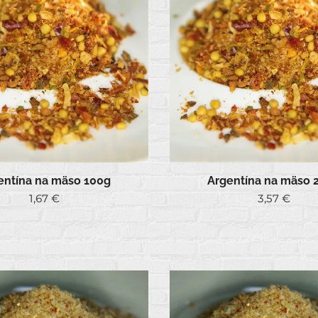
entína na mäso 100g
Argentína na mäso 
1,67
€
3,57
€