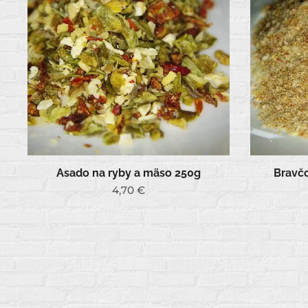
Asado na ryby a mäso 250g
Bravč
4,70
€