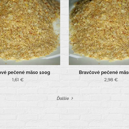
ové pečené mäso 100g
Bravčové pečené mäs
1,61
€
2,98
€
Ďalšie