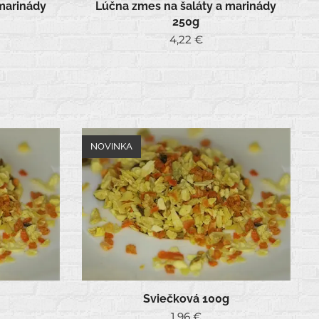
marinády
Lúčna zmes na šaláty a marinády
250g
4,22
€
NOVINKA
Sviečková 100g
1,96
€