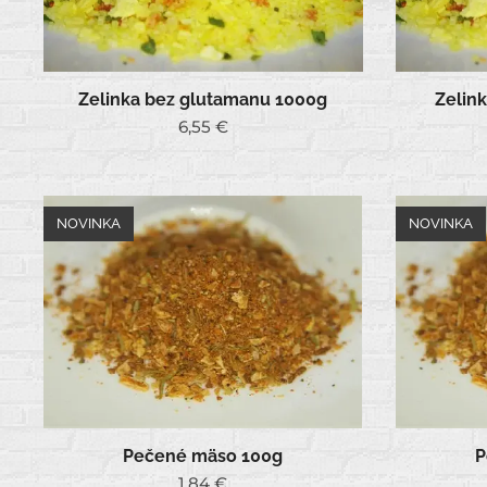
Zelinka bez glutamanu 1000g
Zelin
6,55
€
NOVINKA
NOVINKA
Pečené mäso 100g
P
1,84
€