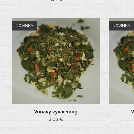
NOVINKA
NOVINKA
Voňavý vývar 100g
V
2,08
€