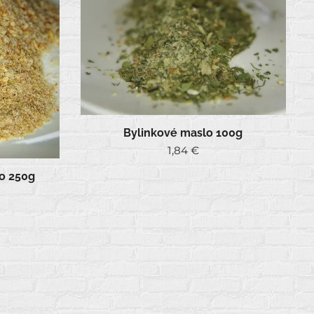
Bylinkové maslo 100g
1,84
€
o 250g