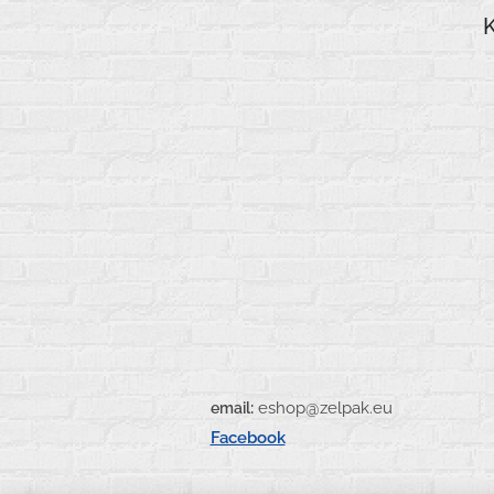
:
eshop@zel
email
Facebook