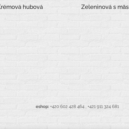
Krémová hubová
Zeleninová s mä
pak.eu
eshop:
+420 602 428 464 , +421 911 324 681