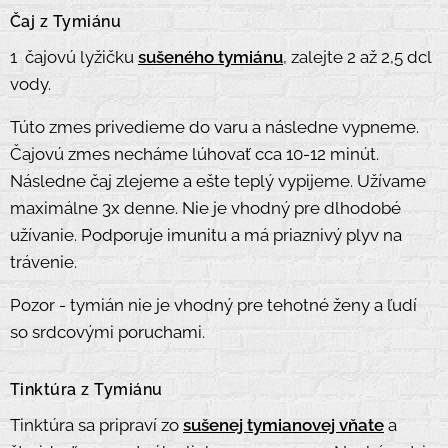
Čaj z Tymiánu
1 čajovú lyžičku
sušeného tymiánu
, zalejte 2 až 2,5 dcl
vody.
Túto zmes privedieme do varu a následne vypneme.
Čajovú zmes necháme lúhovať cca 10-12 minút.
Následne čaj zlejeme a ešte teplý vypijeme.
Užívame
maximálne 3x denne. Nie je vhodný pre dlhodobé
užívanie. Podporuje imunitu a má priaznivý plyv na
trávenie.
Pozor - tymián nie je vhodný pre tehotné ženy a ľudí
so srdcovými poruchami.
Tinktúra z Tymiánu
Tinktúra sa pripraví zo
sušenej tymianovej vňate
a