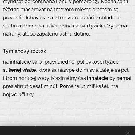
štyridsať percentného liehu v pomere 1:5. Nechá sa tri
týždne macerovať na tmavom mieste a potom sa
precedí. Uchováva sa v tmavom pohári v chlade a
suchu a denne sa užíva jedna čajová lyžička. Výborná
na rany, alebo zapálenú ústnu dutinu.
Tymianový roztok
na inhalácie sa pripraví z jednej polievkovej lyžice
sušenej vňate
, ktorá sa nasype do misy a zaleje sa pol
litrom horúcej vody. Maximálny čas
by nemal
inhalácie
presiahnuť desať minút. Pomáha utlmiť kašeľ, má
hojivé účinky.
:
eshop@zelpak.eu
eshop:
email
+420 602 428 464 , +421 911 324 681