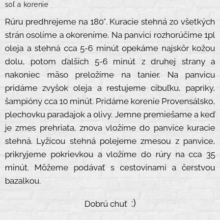
soľ a korenie
Rúru predhrejeme na 180°. Kuracie stehná zo všetkých
strán osolíme a okoreníme. Na panvici rozhorúčime 1pl
oleja a stehná cca 5-6 minút opekáme najskôr kožou
dolu, potom ďalších 5-6 minút z druhej strany a
nakoniec mäso preložíme na tanier. Na panvicu
pridáme zvyšok oleja a restujeme cibuľku, papriky,
šampióny cca 10 minút. Pridáme korenie Provensálsko,
plechovku paradajok a olivy. Jemne premiešame a keď
je zmes prehriata, znova vložíme do panvice kuracie
stehná. Lyžicou stehná polejeme zmesou z panvice,
prikryjeme pokrievkou a vložíme do rúry na cca 35
minút. Môžeme podávať s cestovinami a čerstvou
bazalkou.
:)
Dobrú chuť