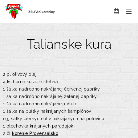
ZELPAK koreniny
Talianske kura
2 pl olivový olej
4 ks horné kuracie stehná
1 šálka nadrobno nakrájanej červenej papriky
1 šálka nadrobno nakrájanej zelenej papriky
1 šálka nadrobno nakrájanej cibule
1 šálka na plátky nakrájaných šampiónov
0,5 šálky čiernych olív nakrájaných na polovicu
1 plechovka krájaných paradajok
2 čl
korenie Provensálsko