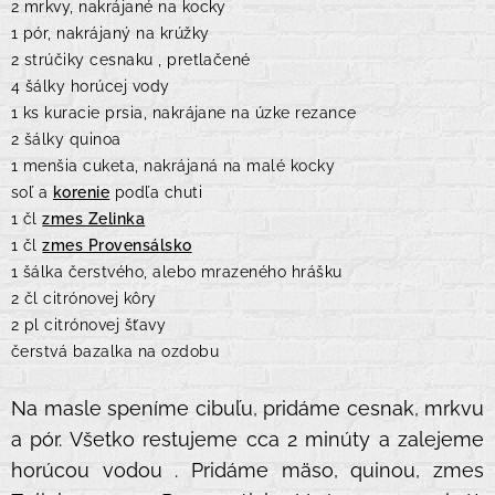
2 mrkvy, nakrájané na kocky
1 pór, nakrájaný na krúžky
2 strúčiky cesnaku , pretlačené
4 šálky horúcej vody
1 ks kuracie prsia, nakrájane na úzke rezance
2 šálky quinoa
1 menšia cuketa, nakrájaná na malé kocky
soľ a
korenie
podľa chuti
1 čl
zmes Zelinka
1 čl
zmes Provensálsko
1 šálka čerstvého, alebo mrazeného hrášku
2 čl citrónovej kôry
2 pl citrónovej šťavy
čerstvá bazalka na ozdobu
Na masle speníme cibuľu, pridáme cesnak, mrkvu
a pór. Všetko restujeme cca 2 minúty a zalejeme
horúcou vodou . Pridáme mäso, quinou, zmes