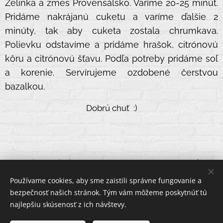
Zelinka a zmes Provensálsko. Varíme 20-25 minút.
Pridáme nakrájanú cuketu a varíme ďalšie 2
minúty, tak aby cuketa zostala chrumkava.
Polievku odstavíme a pridáme hrašok, citrónovú
kôru a citrónovú šťavu. Podľa potreby pridáme soľ
a korenie. Servírujeme ozdobené čerstvou
bazalkou.
Dobrú chuť :)
:
eshop@zelpak.eu
eshop:
email
+420 602 428 464 , +421 911 324 681
Používame cookies, aby sme zaistili správne fungovanie a
Instagram
Facebook
bezpečnosť našich stránok. Tým vám môžeme poskytnúť tú
najlepšiu skúsenosť z ich návštevy.