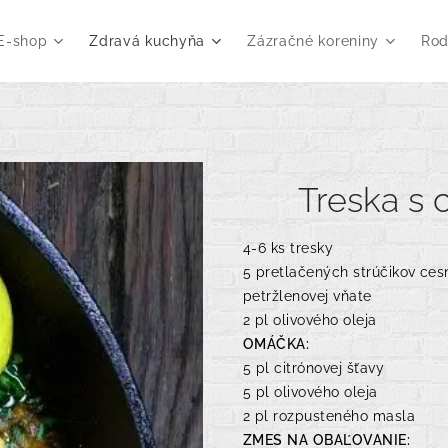
E-shop
Zdravá kuchyňa
Zázračné koreniny
Rod
Treska s
4-6 ks tresky
5 pretlačených strúčikov ces
petržlenovej vňate
2 pl olivového oleja
OMÁČKA:
5 pl citrónovej šťavy
5 pl olivového oleja
2 pl rozpusteného masla
ZMES NA OBAĽOVANIE: