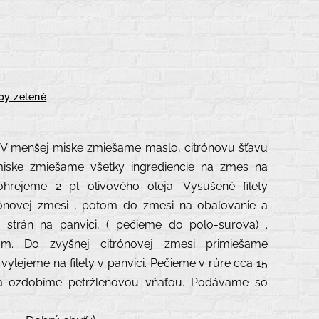
yby zelené
 V menšej miske zmiešame maslo, citrónovu šťavu
 miske zmiešame všetky ingrediencie na zmes na
ohrejeme 2 pl olivového oleja. Vysušené filety
ónovej zmesi , potom do zmesi na obaľovanie a
strán na panvici, ( pečieme do polo-surova) .
m. Do zvyšnej citrónovej zmesi primiešame
vylejeme na filety v panvici. Pečieme v rúre cca 15
 a ozdobíme petržlenovou vňaťou. Podávame so