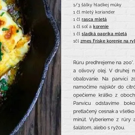
1/3 šálky hladkej múky
1 čl mletý koriander
1 čl
rasca mletá
1 čl soľ a
korenie
1 čl
sladká paprika mletá
1čl
zmes Fríske korenie na r
Rúru predhrejeme na 200°.
a olivový olej. V druhej
obaľovanie. Na panvici z
namočíme najskôr do citr
opečieme krátko z oboch 
Panvicu odstavíme boko
pretlačený cesnak a všetko 
minút. Vyberieme z rúry
šalátom, alebo s ryžou.