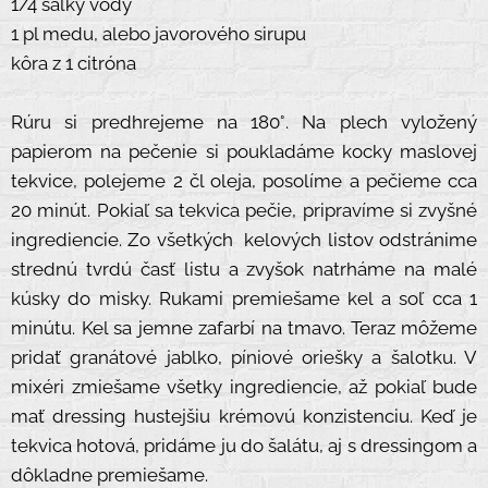
1/4 šálky vody
1 pl medu, alebo javorového sirupu
kôra z 1 citróna
Rúru si predhrejeme na 180°. Na plech vyložený
papierom na pečenie si poukladáme kocky maslovej
tekvice, polejeme 2 čl oleja, posolíme a pečieme cca
20 minút. Pokiaľ sa tekvica pečie, pripravíme si zvyšné
ingrediencie. Zo všetkých kelových listov odstránime
strednú tvrdú časť listu a zvyšok natrháme na malé
kúsky do misky. Rukami premiešame kel a soľ cca 1
minútu. Kel sa jemne zafarbí na tmavo. Teraz môžeme
pridať granátové jablko, píniové oriešky a šalotku. V
mixéri zmiešame všetky ingrediencie, až pokiaľ bude
mať dressing hustejšiu krémovú konzistenciu. Keď je
tekvica hotová, pridáme ju do šalátu, aj s dressingom a
dôkladne premiešame.