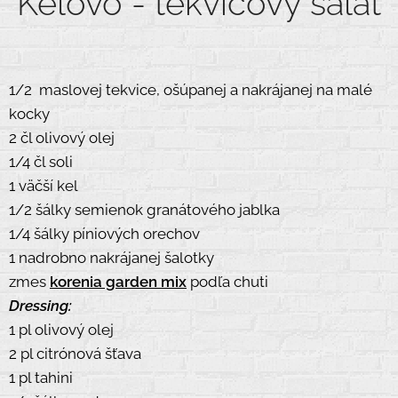
Kelovo - tekvicový šalát
1
/2 maslovej tekvice, ošúpanej a nakrájanej na malé
kocky
2 čl olivový olej
1/4 čl soli
1 väčší kel
1/2 šálky semienok granátového jablka
1/4 šálky píniových orechov
1 nadrobno nakrájanej šalotky
zmes
korenia garden mix
podľa chuti
Dressing:
1 pl olivový olej
2 pl citrónová šťava
1 pl tahini