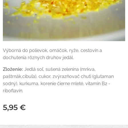
Výborná do polievok, omáčok, ryže, cestovín a
dochutenia rôznych druhov jedál.
Zloženie:
Jedlá soľ, sušená zelenina (mrkva,
paštrnák,cibuľa), cukor, zvýrazňovač chuti (glutaman
sodný), kurkuma, korenie čierne mleté, vitamín B2 -
riboflavín.
5,95
€