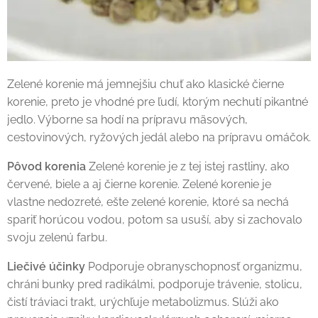
Zelené korenie má jemnejšiu chuť ako klasické čierne
korenie, preto je vhodné pre ľudí, ktorým nechutí pikantné
jedlo. Výborne sa hodí na prípravu mäsových,
cestovinových, ryžových jedál alebo na prípravu omáčok.
Pôvod korenia
Zelené korenie je z tej istej rastliny, ako
červené, biele a aj čierne korenie. Zelené korenie je
vlastne nedozreté, ešte zelené korenie, ktoré sa nechá
spariť horúcou vodou, potom sa usuší, aby si zachovalo
svoju zelenú farbu.
Liečivé účinky
Podporuje obranyschopnosť organizmu,
chráni bunky pred radikálmi, podporuje trávenie, stolicu,
čistí tráviaci trakt, urýchľuje metabolizmus. Slúži ako