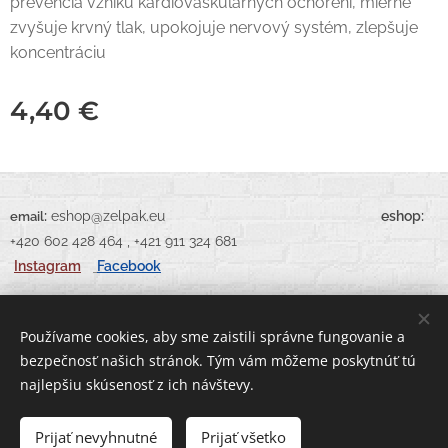
prevencia vzniku kardiovaskulárnych ochorení, mierne
zvyšuje krvný tlak, upokojuje nervový systém, zlepšuje
koncentráciu
4,40
€
:
eshop@zelpak.eu
eshop:
email
+420 602 428 464 , +421 911 324 681
Instagram
Facebook
Používame cookies, aby sme zaistili správne fungovanie a
bezpečnosť našich stránok. Tým vám môžeme poskytnúť tú
Vytvorené službou
Webnode
Cookies
najlepšiu skúsenosť z ich návštevy.
Prijať nevyhnutné
Prijať všetko
Do košíka