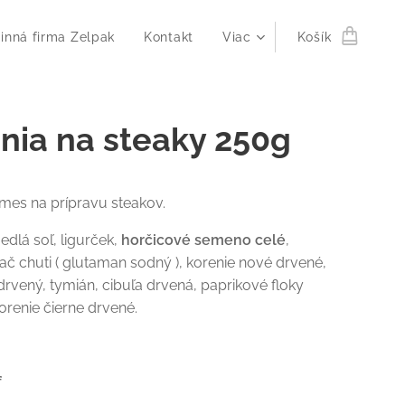
inná firma Zelpak
Kontakt
Viac
Košík
inia na steaky 250g
mes na prípravu steakov.
jedlá soľ, ligurček,
horčicové semeno celé
,
č chuti ( glutaman sodný ), korenie nové drvené,
drvený, tymián, cibuľa drvená, paprikové floky
orenie čierne drvené.
f