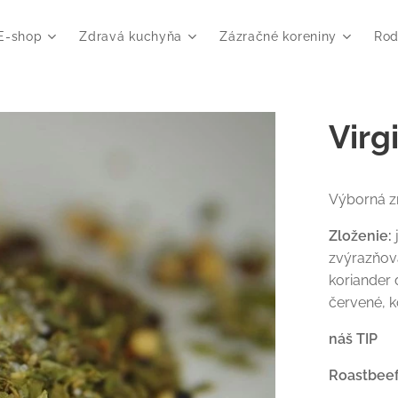
E-shop
Zdravá kuchyňa
Zázračné koreniny
Rod
Virg
Výborná z
Zloženie:
zvýrazňova
koriander 
červené, k
náš TIP
Roastbee