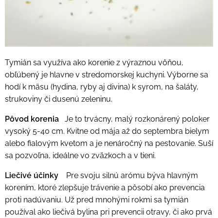
Tymián sa využíva ako korenie z výraznou vôňou,
obľúbený je hlavne v stredomorskej kuchyni. Výborne sa
hodí k mäsu (hydina, ryby aj divina) k syrom, na šaláty,
strukoviny či dusenú zeleninu.
Pôvod korenia
Je to trvácny, malý rozkonárený poloker
vysoký 5-40 cm. Kvitne od mája až do septembra bielym
alebo fialovým kvetom a je nenáročný na pestovanie. Suší
sa pozvoľna, ideálne vo zväzkoch a v tieni.
Liečivé účinky
Pre svoju silnú arómu býva hlavným
korením, ktoré zlepšuje trávenie a pôsobí ako prevencia
proti nadúvaniu. Už pred mnohými rokmi sa tymián
používal ako liečivá bylina pri prevencii otravy, či ako prvá