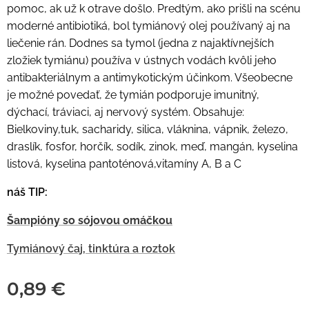
pomoc, ak už k otrave došlo. Predtým, ako prišli na scénu
moderné antibiotiká, bol tymiánový olej používaný aj na
liečenie rán. Dodnes sa tymol (jedna z najaktívnejších
zložiek tymiánu) používa v ústnych vodách kvôli jeho
antibakteriálnym a antimykotickým účinkom. Všeobecne
je možné povedať, že tymián podporuje imunitný,
dýchací, tráviaci, aj nervový systém. Obsahuje:
Bielkoviny,tuk, sacharidy, silica, vláknina, vápnik, železo,
draslík, fosfor, horčík, sodík, zinok, meď, mangán, kyselina
listová, kyselina pantoténová,vitamíny A, B a C
náš TIP:
Šampióny so sójovou omáčkou
Tymi
ánový čaj, tinktúra a roztok
0,89
€