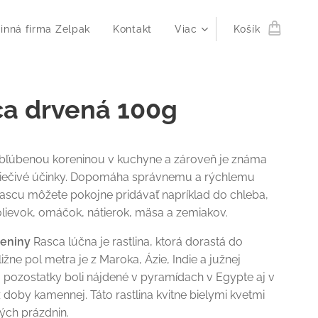
inná firma Zelpak
Kontakt
Viac
Košík
a drvená 100g
obľúbenou koreninou v kuchyne a zároveň je známa
 liečivé účinky. Dopomáha správnemu a rýchlemu
Rascu môžete pokojne pridávať napríklad do chleba,
olievok, omáčok, nátierok, mäsa a zemiakov.
reniny
Rasca lúčna je rastlina, ktorá dorastá do
ližne pol metra je z Maroka, Ázie, Indie a južnej
j pozostatky boli nájdené v pyramídach v Egypte aj v
 doby kamennej. Táto rastlina kvitne bielymi kvetmi
ých prázdnin.