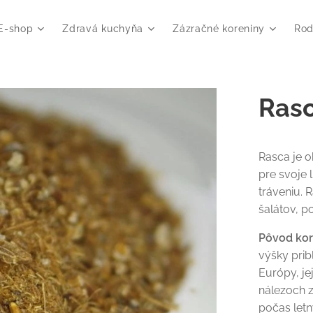
E-shop
Zdravá kuchyňa
Zázračné koreniny
Rod
Rasc
Rasca je 
pre svoje
tráveniu. 
šalátov, p
Pôvod ko
výšky prib
Európy, je
nálezoch z
počas letn