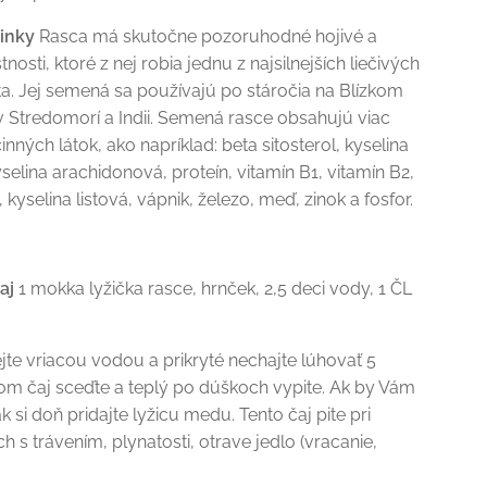
činky
Rasca má skutočne pozoruhodné hojivé a
stnosti, ktoré z nej robia jednu z najsilnejších liečivých
eta. Jej semená sa používajú po stáročia na Blízkom
 Stredomorí a Indii. Semená rasce obsahujú viac
inných látok, ako napríklad: beta sitosterol, kyselina
yselina arachidonová, proteín, vitamín B1, vitamín B2,
 kyselina listová, vápnik, železo, meď, zinok a fosfor.
aj
1 mokka lyžička rasce, hrnček, 2,5 deci vody, 1 ČL
jte vriacou vodou a prikryté nechajte lúhovať 5
om čaj sceďte a teplý po dúškoch vypite. Ak by Vám
ak si doň pridajte lyžicu medu. Tento čaj pite pri
 s trávením, plynatosti, otrave jedlo (vracanie,