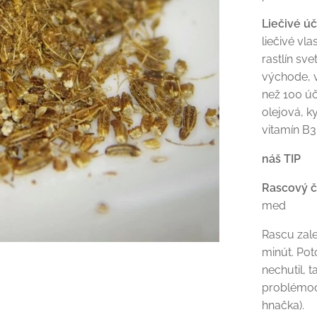
Liečivé ú
liečivé vla
rastlín sv
východe, v
než 100 úč
olejová, k
vitamín B3,
náš TIP
Rascový č
med
Rascu zale
minút. Pot
nechutil, t
problémoch
hnačka).