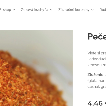
E-shop
Zdravá kuchyňa
Zázračné koreniny
Rod
Peč
Viete si p
Jednoduch
zmesou na
Zloženie:
(glutaman 
cesnak gra
4,46