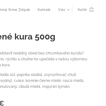
inná firma Zelpak
Kontakt
Viac
Košík
ené kura 500g
redstaviť nedeľný obed bez chrumkavého kuraťa?
o, rýchlo a chutne ho upečiete s našou výbornou
 kura.
Jedlá soľ, paprika sladká, zvýrazňovač chuti
sodný), cukor, korenie čierne mleté, rasca mletá,
nulovaný, cibuľa mletá, majorán tymián.
€