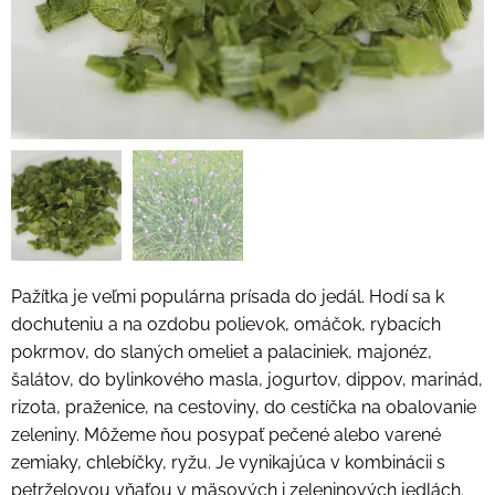
Pažítka je veľmi populárna prísada do jedál. Hodí sa k
dochuteniu a na ozdobu polievok, omáčok, rybacích
pokrmov, do slaných omeliet a palaciniek, majonéz,
šalátov, do bylinkového masla, jogurtov, dippov, marinád,
rizota, praženice, na cestoviny, do cestíčka na obalovanie
zeleniny. Môžeme ňou posypať pečené alebo varené
zemiaky, chlebíčky, ryžu. Je vynikajúca v kombinácii s
petrželovou vňaťou v mäsových i zeleninových jedlách.