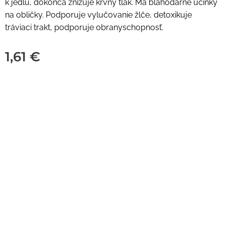
k jedlu, dokonca znižuje krvný tlak. Má blahodárne účinky
na obličky. Podporuje vylučovanie žlče, detoxikuje
tráviaci trakt, podporuje obranyschopnosť.
1,61
€