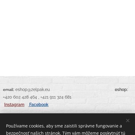
:
eshop@zelpak.eu
eshop:
email
+420 602 428 464 , +421 911 324 681
Instagram
Facebook
Používame cookies, aby sme zaistili správne fungovanie a
bezpečnosť našich stránok. Tým vám môžeme poskytnúť tú