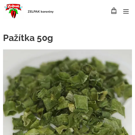
ZELPAK koreniny
Pažítka 50g