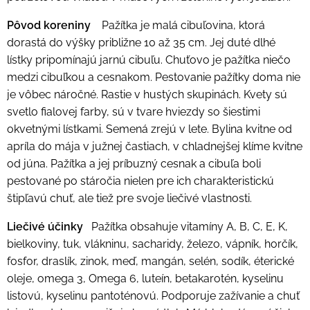
Pôvod koreniny
Pažítka je malá cibuľovina, ktorá
dorastá do výšky približne 10 až 35 cm. Jej duté dlhé
lístky pripomínajú jarnú cibuľu. Chuťovo je pažítka niečo
medzi cibuľkou a cesnakom. Pestovanie pažítky doma nie
je vôbec náročné. Rastie v hustých skupinách. Kvety sú
svetlo fialovej farby, sú v tvare hviezdy so šiestimi
okvetnými lístkami. Semená zrejú v lete. Bylina kvitne od
apríla do mája v južnej častiach, v chladnejšej klíme kvitne
od júna. Pažítka a jej príbuzný cesnak a cibuľa boli
pestované po stáročia nielen pre ich charakteristickú
štipľavú chuť, ale tiež pre svoje liečivé vlastnosti.
Liečivé účinky
Pažítka obsahuje vitamíny A, B, C, E, K,
bielkoviny, tuk, vlákninu, sacharidy, železo, vápník, horčík,
fosfor, draslík, zinok, meď, mangán, selén, sodík, éterické
oleje, omega 3, Omega 6, luteín, betakarotén, kyselinu
listovú, kyselinu pantoténovú. Podporuje zažívanie a chuť