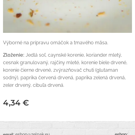
Výborné na prípravu omáčok a tmavého mäsa.
Zloženie:
Jedlá soľ, caynské korenie, koriander mletý,
cesnak granulovaný, rajčiny mleté, korenie biele drvené,
korenie čierne drvené, zvýrazňovač chuti (glutaman
sodný), paprika červená drvená, paprika zelená drvená,
zeler drvený, cibuľa drvená.
4,34
€
:
eshop@zelpak.eu
eshop:
email