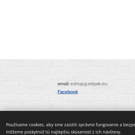
:
eshop@zel
email
Facebook
Používame cookies, aby sme zaistili správne fungovanie a bezp
môžeme poskytnúť tú najlepšiu skúsenosť z ich návštevy.