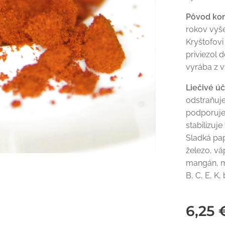
Pôvod ko
rokov vyš
Kryštofov
priviezol 
vyrába z 
Liečivé ú
odstraňuje 
podporuje
stabilizuj
Sladká pap
železo, váp
mangán, me
B, C, E, K,
6,25