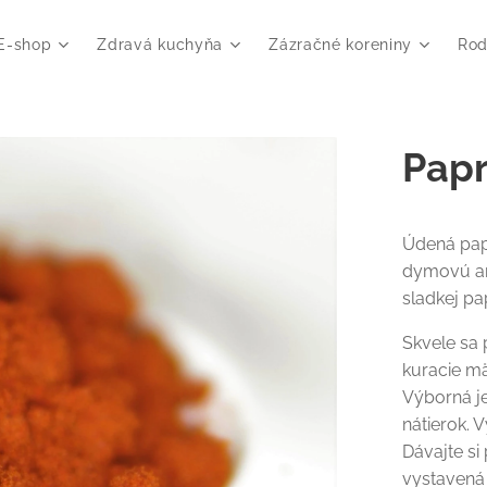
E-shop
Zdravá kuchyňa
Zázračné koreniny
Rod
Papr
Údená pap
dymovú ar
sladkej pap
Skvele sa 
kuracie mä
Výborná je
nátierok. 
Dávajte si 
vystavená 