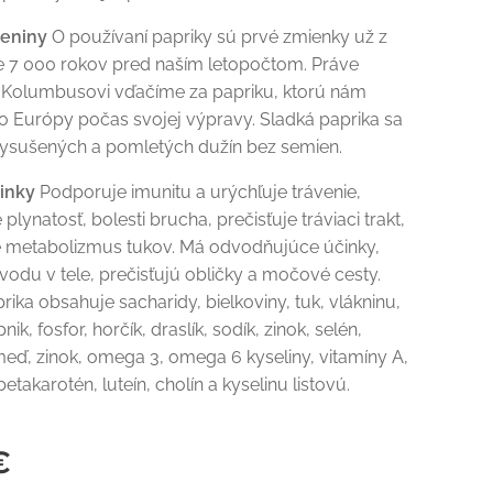
reniny
O používaní papriky sú prvé zmienky už z
e 7 000 rokov pred naším letopočtom. Práve
i Kolumbusovi vďačíme za papriku, ktorú nám
do Európy počas svojej výpravy. Sladká paprika sa
vysušených a pomletých dužín bez semien.
činky
Podporuje imunitu a urýchľuje trávenie,
plynatosť, bolesti brucha, prečisťuje tráviaci trakt,
 metabolizmus tukov. Má odvodňujúce účinky,
e vodu v tele, prečisťujú obličky a močové cesty.
rika obsahuje sacharidy, bielkoviny, tuk, vlákninu,
nik, fosfor, horčík, draslík, sodík, zinok, selén,
ď, zinok, omega 3, omega 6 kyseliny, vitamíny A,
 betakarotén, luteín, cholín a kyselinu listovú.
€