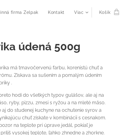
inná firma Zelpak
Kontakt
Viac
Košík
ika údená 500g
rika má tmavočervenú farbu, korenistú chuť a
ómu. Získava sa sušením a pomalým údením
riky .
preto hodí do všetkých typov gulášov, ale aj na
so, ryby, pizzu, zmesi s ryžou a na mleté mäso.
 aj do studenej kuchyne na ochutenie syrov a
Vynikajúcu chuť získate v kombinácii s cesnakom.
pozor na teplote pri úprave jedál, pokiaľ je
príliš vysokej teplote, ľahko zhnedne a zhorkne.