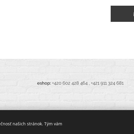
pak.eu
eshop:
+420 602 428 464 , +421 911 324 681
ečnosť našich stránok. Tým vám