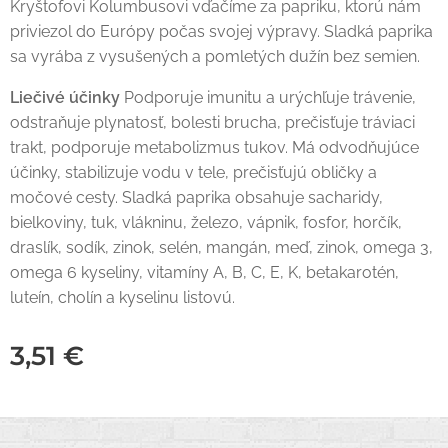
Kryštofovi Kolumbusovi vďačíme za papriku, ktorú nám
priviezol do Európy počas svojej výpravy. Sladká paprika
sa vyrába z vysušených a pomletých dužín bez semien.
Liečivé účinky
Podporuje imunitu a urýchľuje trávenie,
odstraňuje plynatosť, bolesti brucha, prečisťuje tráviaci
trakt, podporuje metabolizmus tukov. Má odvodňujúce
účinky, stabilizuje vodu v tele, prečisťujú obličky a
močové cesty. Sladká paprika obsahuje sacharidy,
bielkoviny, tuk, vlákninu, železo, vápnik, fosfor, horčík,
draslík, sodík, zinok, selén, mangán, meď, zinok, omega 3,
omega 6 kyseliny, vitamíny A, B, C, E, K, betakarotén,
luteín, cholín a kyselinu listovú.
3,51
€