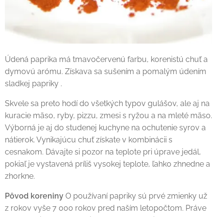
Údená paprika má tmavočervenú farbu, korenistú chuť a
dymovú arómu. Získava sa sušením a pomalým údením
sladkej papriky .
Skvele sa preto hodí do všetkých typov gulášov, ale aj na
kuracie mäso, ryby, pizzu, zmesi s ryžou a na mleté mäso.
Výborná je aj do studenej kuchyne na ochutenie syrov a
nátierok. Vynikajúcu chuť získate v kombinácii s
cesnakom. Dávajte si pozor na teplote pri úprave jedál,
pokiaľ je vystavená príliš vysokej teplote, ľahko zhnedne a
zhorkne.
Pôvod koreniny
O používaní papriky sú prvé zmienky už
z rokov vyše 7 000 rokov pred naším letopočtom. Práve