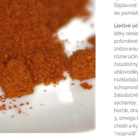
Štipľavos
do pomlet
Liečivé ú
látky obsi
potvrdené 
znižovaniu
rôzne účin
žalúdočnýc
uhľovodík
rozkladajú
schopnosti
žalúdočné 
sacharidy, 
horčík, dr
3, omega 6 
cholín a k
"rozprúdi"