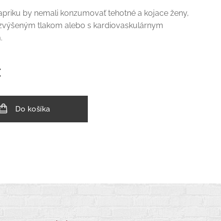
apriku by nemali konzumovať tehotné a kojace ženy,
o zvýšeným tlakom alebo s kardiovaskulárnym
.
€
Do košíka