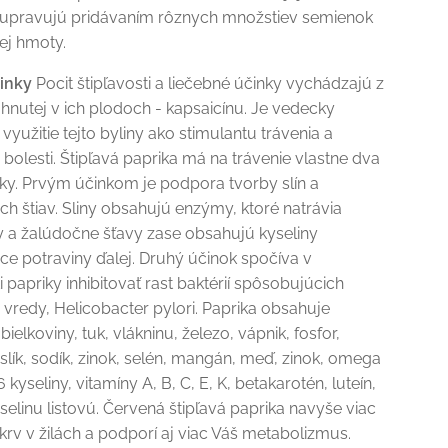
ť upravujú pridávaním rôznych množstiev semienok
ej hmoty.
činky
Pocit štipľavosti a liečebné účinky vychádzajú z
ahnutej v ich plodoch - kapsaicínu. Je vedecky
využitie tejto byliny ako stimulantu trávenia a
 bolesti. Štipľavá paprika má na trávenie vlastne dva
ky. Prvým účinkom je podpora tvorby slín a
h štiav. Sliny obsahujú enzýmy, ktoré natrávia
y a žalúdočne šťavy zase obsahujú kyseliny
ce potraviny ďalej. Druhý účinok spočíva v
 papriky inhibitovať rast baktérií spôsobujúcich
vredy, Helicobacter pylori. Paprika obsahuje
bielkoviny, tuk, vlákninu, železo, vápnik, fosfor,
aslík, sodík, zinok, selén, mangán, meď, zinok, omega
kyseliny, vitamíny A, B, C, E, K, betakarotén, luteín,
yselinu listovú. Červená štipľavá paprika navyše viac
 krv v žilách a podporí aj viac Váš metabolizmus.