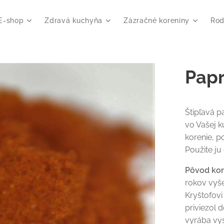
E-shop
Zdravá kuchyňa
Zázračné koreniny
Rod
Papr
Štipľavá p
vo Vašej k
korenie, p
Použite ju
Pôvod ko
rokov vyš
Kryštofov
priviezol 
vyrába vy