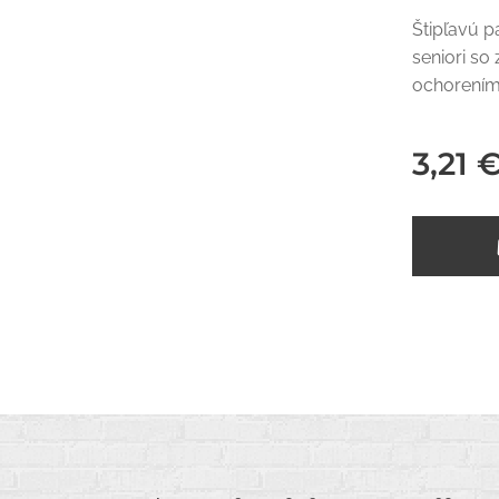
Štipľavú p
seniori s
ochorením
3,21