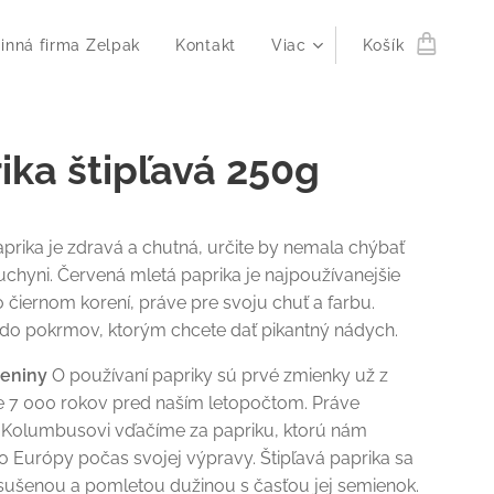
inná firma Zelpak
Kontakt
Viac
Košík
ika štipľavá 250g
aprika je zdravá a chutná, určite by nemala chýbať
uchyni. Červená mletá paprika je najpoužívanejšie
o čiernom korení, práve pre svoju chuť a farbu.
 do pokrmov, ktorým chcete dať pikantný nádych.
reniny
O používaní papriky sú prvé zmienky už z
e 7 000 rokov pred naším letopočtom. Práve
i Kolumbusovi vďačíme za papriku, ktorú nám
do Európy počas svojej výpravy. Štipľavá paprika sa
sušenou a pomletou dužinou s časťou jej semienok.