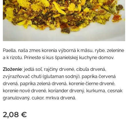
Paella, naša zmes korenia výborná k mäsu, rybe, zelenine
a k rizotu. Prineste si kus španielskej kuchyne domov.
Zloženie
: jedlá soľ, rajčiny drvené, cibuľa drvená,
zvýrazňovač chuti (glutaman sodný), paprika červená
drvená, paprika zelená drvená, korenie čierne drvené,
korenie nové drvené, koriander drvený, kurkuma, cesnak
granulovaný, cukor, mrkva drvená.
2,08
€