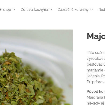
E-shop
Zdravá kuchyňa
Zázračné koreniny
Rod
Maj
Táto suše
výrobkov 
pestovali 
marjamie =
liečenie. 
Pri prípra
Pôvod ko
Majorana h
niekedy aj