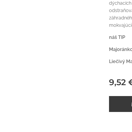
dýchacích 
odstraňova
záhradného
mokvajúci
náš TIP
Majoránko
Liečivý M
9,52