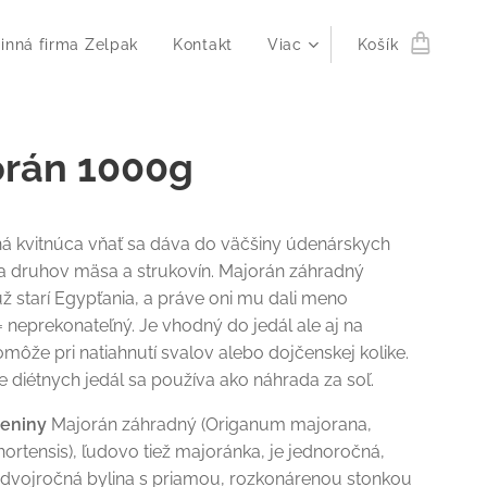
inná firma Zelpak
Kontakt
Viac
Košík
orán 1000g
ná kvitnúca vňať sa dáva do väčšiny údenárskych
a druhov mäsa a strukovín. Majorán záhradný
už starí Egypťania, a práve oni mu dali meno
 neprekonateľný. Je vhodný do jedál ale aj na
Pomôže pri natiahnutí svalov alebo dojčenskej kolike.
ve diétnych jedál sa používa ako náhrada za soľ.
reniny
Majorán záhradný (Origanum majorana,
ortensis), ľudovo tiež majoránka, je jednoročná,
 dvojročná bylina s priamou, rozkonárenou stonkou