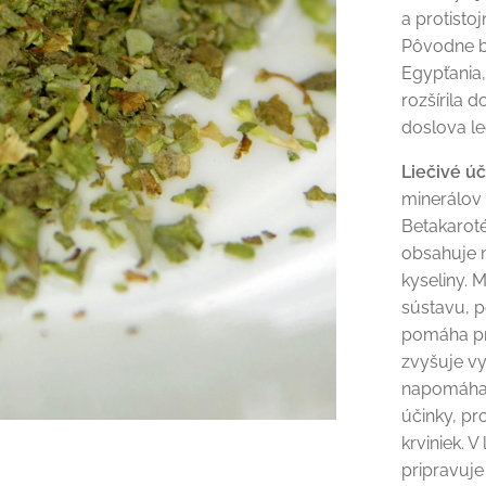
a protisto
Pôvodne b
Egypťania,
rozšírila 
doslova le
Liečivé ú
minerálov 
Betakaroté
obsahuje n
kyseliny.
sústavu, p
pomáha pri
zvyšuje vy
napomáha 
účinky, pr
krviniek. 
pripravuje