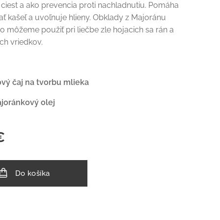
ciest a ako prevencia proti nachladnutiu. Pomáha
ť kašeľ a uvoľnuje hlieny. Obklady z Majoránu
 môžeme použiť pri liečbe zle hojacich sa rán a
ch vriedkov.
vý čaj na tvorbu mlieka
ajoránkový olej
€
Do košíka