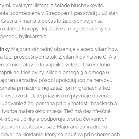
jnými, oválnymi listami z čeľade hluchavkovité.
ola udomácnená v Stredozemí, pestovali ju už starí
 Gréci a Rimania a počas križiackych vojen sa
do ostatnej Európy. Jej liečivé a magické účinky sú
gendou bylinkárstva.
činky
Majorán záhradný obsahuje viacero vitamínov,
a telu prospešných látok. Z vitamínov hlavne C, A a
n. Z minerálov je to vápnik a železo. Okrem toho
apríklad triesloviny, silice a omega 3 a omega 6
 Majorán záhradný pôsobí upokojujúco na nervovú
omáha pri nadmernej záťaži, pri migrénach a tiež
 nespavosti. Ďalej priaznivo ovplyvňuje trávenie,
lučovanie žlče, pomáha pri plynnatosti, hnačkách a
tvorbe materského mlieka. Tiež má dezinfekčné
otikŕčové účinky a podporuje tvorbu červených
V ľudovom liečiteľstve sa z Majoránu záhradného
 odvar na kloktanie, ktorý sa používa pri ochoreniach