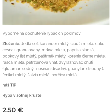
Výborné na dochutenie rybacích pokrmov
Zloženie:
Jedlá soľ, koriander mletý, cibuľa mletá, cukor,
cesnak granulovaný, mrkva mletá, paprika sladká,
bobkový list mletý, paštrnák mletý, korenie čierne mleté,
rasca mletá, petržlenová vňať, zvýrazňovač chuti
(glutaman sodný, inosinan disodný, guanylan disodný ),
fenikel mletý, šalvia mletá, horčica mletá
náš TIP
Ryba v soľnej krúste
2,50
€