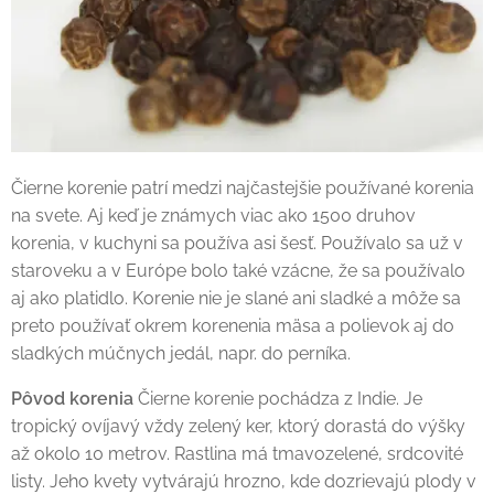
Čierne korenie patrí medzi najčastejšie používané korenia
na svete. Aj keď je známych viac ako 1500 druhov
korenia, v kuchyni sa používa asi šesť. Používalo sa už v
staroveku a v Európe bolo také vzácne, že sa používalo
aj ako platidlo. Korenie nie je slané ani sladké a môže sa
preto používať okrem korenenia mäsa a polievok aj do
sladkých múčnych jedál, napr. do perníka.
Pôvod korenia
Čierne korenie pochádza z Indie. Je
tropický ovíjavý vždy zelený ker, ktorý dorastá do výšky
až okolo 10 metrov. Rastlina má tmavozelené, srdcovité
listy. Jeho kvety vytvárajú hrozno, kde dozrievajú plody v