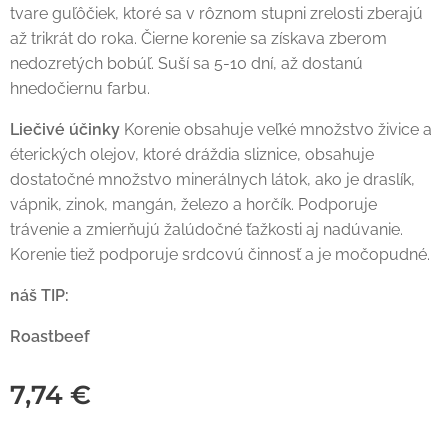
tvare guľôčiek, ktoré sa v rôznom stupni zrelosti zberajú
až trikrát do roka. Čierne korenie sa získava zberom
nedozretých bobúľ. Suší sa 5-10 dní, až dostanú
hnedočiernu farbu.
Liečivé účinky
Korenie obsahuje veľké množstvo živice a
éterických olejov, ktoré dráždia sliznice, obsahuje
dostatočné množstvo minerálnych látok, ako je draslík,
vápnik, zinok, mangán, železo a horčík. Podporuje
trávenie a zmierňujú žalúdočné ťažkosti aj nadúvanie.
Korenie tiež podporuje srdcovú činnosť a je močopudné.
náš TIP:
Roastbeef
7,74
€