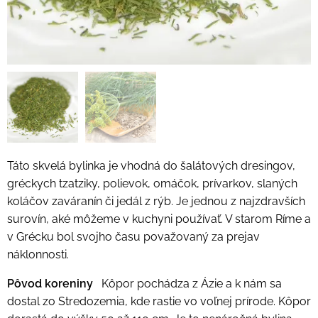
Táto skvelá bylinka je vhodná do šalátových dresingov,
gréckych tzatziky, polievok, omáčok, prívarkov, slaných
koláčov zaváranín či jedál z rýb. Je jednou z najzdravších
surovín, aké môžeme v kuchyni používať. V starom Ríme a
v Grécku bol svojho času považovaný za prejav
náklonnosti.
Pôvod koreniny
Kôpor pochádza z Ázie a k nám sa
dostal zo Stredozemia, kde rastie vo voľnej prírode. Kôpor