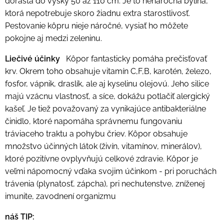
dorastá do výšky 50 až 110 cm. Je to nenáročná bylina,
ktorá nepotrebuje skoro žiadnu extra starostlivosť.
Pestovanie kôpru nieje náročné, vysiať ho môžete
pokojne aj medzi zeleninu.
Liečivé účinky
Kôpor fantasticky pomáha prečisťovať
krv. Okrem toho obsahuje vitamín C,F,B, karotén, železo,
fosfor, vápnik, draslík, ale aj kyselinu olejovú. Jeho silice
majú vzácnu vlastnosť, a síce, dokážu potlačiť alergický
kašeľ. Je tiež považovaný za vynikajúce antibakteriálne
činidlo, ktoré napomáha správnemu fungovaniu
tráviaceho traktu a pohybu čriev. Kôpor obsahuje
množstvo účinných látok (živín, vitamínov, minerálov),
ktoré pozitívne ovplyvňujú celkové zdravie. Kôpor je
veľmi nápomocný vďaka svojim účinkom - pri poruchách
trávenia (plynatosť, zápcha), pri nechutenstve, zníženej
imunite, zavodnení organizmu
náš TIP: