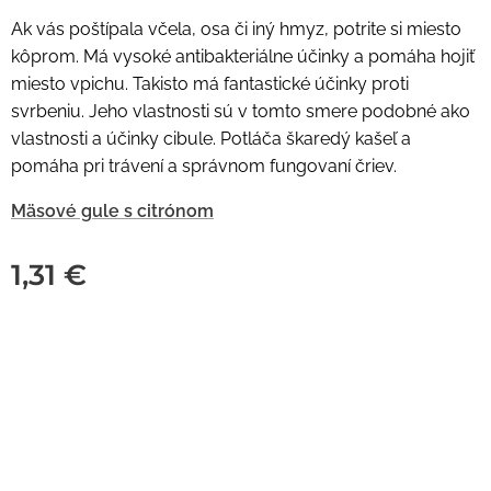
Ak vás poštípala včela, osa či iný hmyz, potrite si miesto
kôprom. Má vysoké antibakteriálne účinky a pomáha hojiť
miesto vpichu. Takisto má fantastické účinky proti
svrbeniu. Jeho vlastnosti sú v tomto smere podobné ako
vlastnosti a účinky cibule.
Potláča škaredý kašeľ a
pomáha pri trávení a správnom fungovaní čriev.
Mäsové gule s citrónom
1,31
€