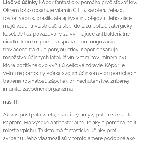
Liečivé účinky
Kôpor fantasticky pomáha prečisťovať krv.
Okrem toho obsahuje vitamín C,F,B, karotén, železo,
fosfor, vápnik, draslík, ale aj kyselinu olejovú. Jeho silice
majú vzácnu vlastnosť, a síce, dokážu potlačiť alergický
kašeľ. Je tiež považovaný za vynikajúce antibakteriálne
činidlo, ktoré napomáha správnemu fungovaniu
tráviaceho traktu a pohybu čriev. Kôpor obsahuje
množstvo účinných látok (živín, vitamínov, minerálov),
ktoré pozitívne ovplyvňujú celkové zdravie. Kôpor je
veľmi nápomocný vďaka svojim účinkom - pri poruchách
trávenia (plynatosť, zápcha), pri nechutenstve, zníženej
imunite, zavodnení organizmu
náš TIP:
Ak vás poštípala včela, osa či iný hmyz, potrite si miesto
kôprom. Má vysoké antibakteriálne účinky a pomáha hojiť
miesto vpichu. Takisto má fantastické účinky proti
svrbeniu. Jeho vlastnosti sú v tomto smere podobné ako