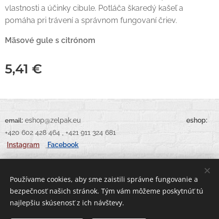
vlastnosti a účinky cibule. Potláča škaredý kašeľ a
pomáha pri trávení a správnom fungovaní čriev.
Mäsové gule s citrónom
5,41
€
:
eshop@zelpak.eu
eshop:
email
+420 602 428 464 , +421 911 324 681
Instagram
Facebook
Používame cookies, aby sme zaistili správne fungovanie a
bezpečnosť našich stránok. Tým vám môžeme poskytnúť tú
Vytvorené službou
Webnode
Cookies
najlepšiu skúsenosť z ich návštevy.