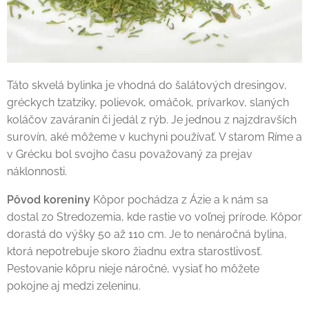
Táto skvelá bylinka je vhodná do šalátových dresingov,
gréckych tzatziky, polievok, omáčok, prívarkov, slaných
koláčov zaváranín či jedál z rýb. Je jednou z najzdravších
surovín, aké môžeme v kuchyni používať. V starom Ríme a
v Grécku bol svojho času považovaný za prejav
náklonnosti.
Pôvod koreniny
Kôpor pochádza z Ázie a k nám sa
dostal zo Stredozemia, kde rastie vo voľnej prírode. Kôpor
dorastá do výšky 50 až 110 cm. Je to nenáročná bylina,
ktorá nepotrebuje skoro žiadnu extra starostlivosť.
Pestovanie kôpru nieje náročné, vysiať ho môžete
pokojne aj medzi zeleninu.