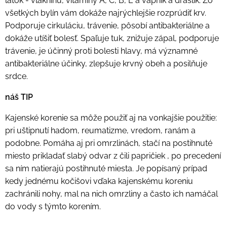
látok - vlákninu, vitamíny A, C, B, E a vápnik a draslík. Zo
všetkých bylín vám dokáže najrýchlejšie rozprúdiť krv.
Podporuje cirkuláciu, trávenie, pôsobí antibakteriálne a
dokáže utíšiť bolesť. Spaľuje tuk, znižuje zápal, podporuje
trávenie, je účinný proti bolesti hlavy, má významné
antibakteriálne účinky, zlepšuje krvný obeh a posilňuje
srdce.
náš TIP
Kajenské korenie sa môže použiť aj na vonkajšie použitie:
pri uštipnutí hadom, reumatizme, vredom, ranám a
podobne. Pomáha aj pri omrzlinách, stačí na postihnuté
miesto prikladať slabý odvar z čili papričiek , po precedení
sa ním natierajú postihnuté miesta. Je popísaný prípad
kedy jednému kočišovi vďaka kajenskému koreniu
zachránili nohy, mal na nich omrzliny a často ich namáčal
do vody s týmto korením.