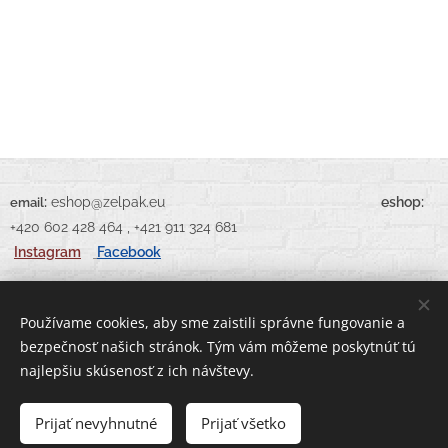
:
eshop@zelpak.eu
eshop:
email
+420 602 428 464 , +421 911 324 681
Instagram
Facebook
Používame cookies, aby sme zaistili správne fungovanie a
bezpečnosť našich stránok. Tým vám môžeme poskytnúť tú
Vytvorené službou
Webnode
Cookies
najlepšiu skúsenosť z ich návštevy.
Prijať nevyhnutné
Prijať všetko
Do košíka