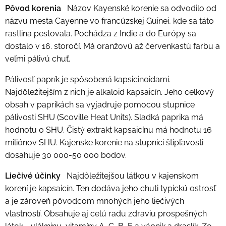
Pôvod korenia
Názov Kayenské korenie sa odvodilo od
názvu mesta Cayenne vo francúzskej Guinei, kde sa táto
rastlina pestovala. Pochádza z Indie a do Európy sa
dostalo v 16. storočí. Má oranžovú až červenkastú farbu a
veľmi pálivú chuť.
Pálivosť paprík je spôsobená kapsicinoidami.
Najdôležitejším z nich je alkaloid kapsaicín. Jeho celkový
obsah v paprikách sa vyjadruje pomocou stupnice
pálivosti SHU (Scoville Heat Units). Sladká paprika má
hodnotu 0 SHU. Čistý extrakt kapsaicínu má hodnotu 16
miliónov SHU. Kajenske korenie na stupnici štipľavosti
dosahuje 30 000-50 000 bodov.
Liečivé účinky
Najdôležitejšou látkou v kajenskom
korení je kapsaicín. Ten dodáva jeho chuti typickú ostrosť
a je zároveň pôvodcom mnohých jeho liečivých
vlastností. Obsahuje aj celú radu zdraviu prospešných