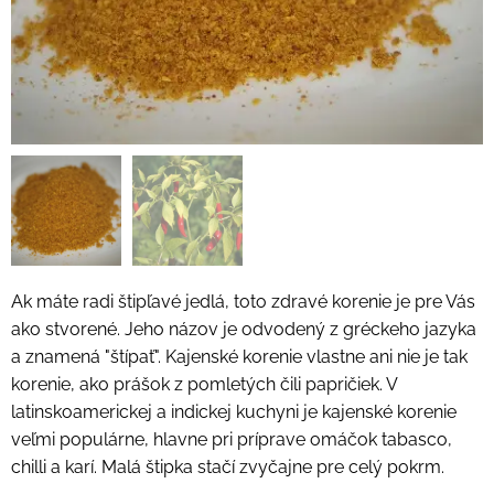
Ak máte radi štipľavé jedlá, toto zdravé korenie je pre Vás
ako stvorené. Jeho názov je odvodený z gréckeho jazyka
a znamená "štípať". Kajenské korenie vlastne ani nie je tak
korenie, ako prášok z pomletých čili papričiek. V
latinskoamerickej a indickej kuchyni je kajenské korenie
veľmi populárne, hlavne pri príprave omáčok tabasco,
chilli a karí. Malá štipka stačí zvyčajne pre celý pokrm.