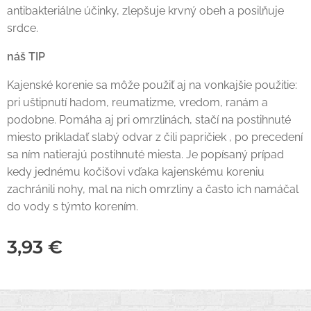
antibakteriálne účinky, zlepšuje krvný obeh a posilňuje
srdce.
náš TIP
Kajenské korenie sa môže použiť aj na vonkajšie použitie:
pri uštipnutí hadom, reumatizme, vredom, ranám a
podobne. Pomáha aj pri omrzlinách, stačí na postihnuté
miesto prikladať slabý odvar z čili papričiek , po precedení
sa ním natierajú postihnuté miesta. Je popísaný prípad
kedy jednému kočišovi vďaka kajenskému koreniu
zachránili nohy, mal na nich omrzliny a často ich namáčal
do vody s týmto korením.
3,93
€