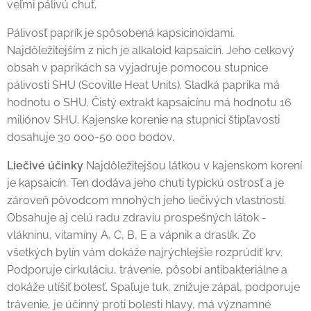
veľmi pálivú chuť.
Pálivosť paprík je spôsobená kapsicinoidami.
Najdôležitejším z nich je alkaloid kapsaicín. Jeho celkový
obsah v paprikách sa vyjadruje pomocou stupnice
pálivosti SHU (Scoville Heat Units). Sladká paprika má
hodnotu 0 SHU. Čistý extrakt kapsaicínu má hodnotu 16
miliónov SHU. Kajenske korenie na stupnici štipľavosti
dosahuje 30 000-50 000 bodov.
Liečivé účinky
Najdôležitejšou látkou v kajenskom korení
je kapsaicín. Ten dodáva jeho chuti typickú ostrosť a je
zároveň pôvodcom mnohých jeho liečivých vlastností.
Obsahuje aj celú radu zdraviu prospešných látok -
vlákninu, vitamíny A, C, B, E a vápnik a draslík. Zo
všetkých bylín vám dokáže najrýchlejšie rozprúdiť krv.
Podporuje cirkuláciu, trávenie, pôsobí antibakteriálne a
dokáže utíšiť bolesť. Spaľuje tuk, znižuje zápal, podporuje
trávenie, je účinný proti bolesti hlavy, má významné