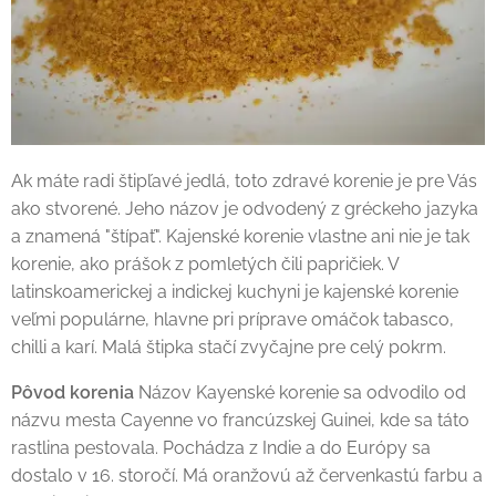
Ak máte radi štipľavé jedlá, toto zdravé korenie je pre Vás
ako stvorené. Jeho názov je odvodený z gréckeho jazyka
a znamená "štípať". Kajenské korenie vlastne ani nie je tak
korenie, ako prášok z pomletých čili papričiek. V
latinskoamerickej a indickej kuchyni je kajenské korenie
veľmi populárne, hlavne pri príprave omáčok tabasco,
chilli a karí. Malá štipka stačí zvyčajne pre celý pokrm.
Pôvod korenia
Názov Kayenské korenie sa odvodilo od
názvu mesta Cayenne vo francúzskej Guinei, kde sa táto
rastlina pestovala. Pochádza z Indie a do Európy sa
dostalo v 16. storočí. Má oranžovú až červenkastú farbu a