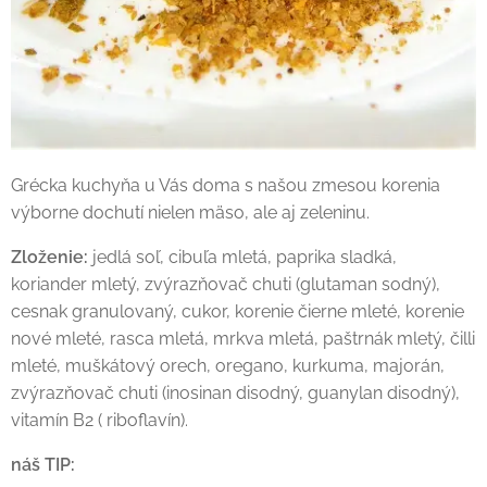
Grécka kuchyňa u Vás doma s našou zmesou korenia
výborne dochutí nielen mäso, ale aj zeleninu.
Zloženie:
jedlá soľ, cibuľa mletá, paprika sladká,
koriander mletý, zvýrazňovač chuti (glutaman sodný),
cesnak granulovaný, cukor, korenie čierne mleté, korenie
nové mleté, rasca mletá, mrkva mletá, paštrnák mletý, čilli
mleté, muškátový orech, oregano, kurkuma, majorán,
zvýrazňovač chuti (inosinan disodný, guanylan disodný),
vitamín B2 ( riboflavín).
náš TIP: