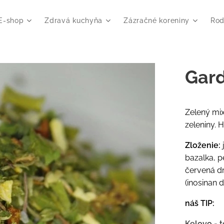
E-shop
Zdravá kuchyňa
Zázračné koreniny
Rod
Gard
Zelený mix
zeleniny. 
Zloženie:
bazalka, p
červená dr
(inosinan 
náš TIP:
Kelovo - t