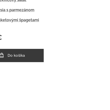
rsia s parmezánom
uketovými špagetami
€
Do košíka