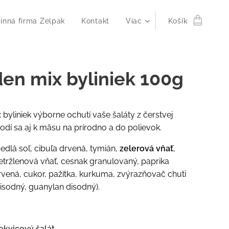
inná firma Zelpak
Kontakt
Viac
Košík
en mix byliniek 100g
 byliniek výborne ochutí vaše šaláty z čerstvej
Hodí sa aj k mäsu na prírodno a do polievok.
jedlá soľ, cibuľa drvená, tymián,
zelerová vňať
,
etržlenová vňať, cesnak granulovaný, paprika
vená, cukor, pažítka, kurkuma, zvýrazňovač chuti
disodný, guanylan disodný).
ekvicový šalát