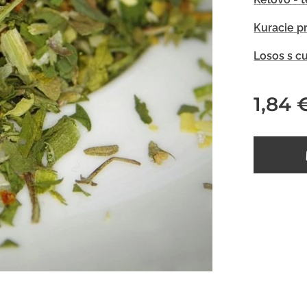
Kuracie p
Losos s c
1,84