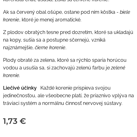
Ak sa červený obal ošúpe, ostane pod ním kôstka -
biele
korenie
, ktoré je menej aromatické.
Z plodov obratých tesne pred dozretím, ktoré sa ukladajú
na kopy, sušia sa a postupne sčernejú, vzniká
najznámejšie,
čierne korenie
.
Plody obraté za zelena, ktoré sa rýchlo sparia horúcou
vodou a usušia sa, si zachovajú zelenú farbu je
zelené
korenie.
Liečivé účinky
Každé korenie prispieva svojou
jedinečnosťou, ale všeobecne platí, že priaznivo vplýva na
tráviaci systém a normálnu činnosť nervovej sústavy.
1,73
€