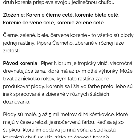
druh korenia prispieva svojou jedinečnou chuťou.
Zloženie: Korenie čierne celé, korenie biele celé,
korenie červené celé, korenie zelené celé
Čierne, zelené, biele, červené korenie - to všetko sú plody
jednej rastliny, Pipera Čierneho, zberané v rôznej fáze
zrelosti.
Pôvod korenia
Piper Nigrum je tropický vinič, viacročná
drevnatejúca liana, ktorá má až 15 m dlhé výhonky. Môže
trvať až niekoľko rokov, kým táto rastlina začne
produkovať plody. Korenia sa líšia vo farbe preto, lebo sú
inak spracované a zbierané v rôznych štádiách
dozrievania.
Plody sú malé, 3 až 5 milimetrov dlhé kôstkovice, ktoré
majú v čase zrelosti jasnočervenú farbu. Keď sa aj so
šupkou, ktorá im dodáva jemnú vôňu a sladkastú
korenistú chuť, usušia, získa sa
červené korenie
.