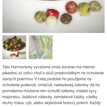
Táto Harmonicky vyvážená zmes korenia má mierne
pikantnú až ostrú chuť a slúži predovšetkým na ochutenie
slaných pokrmov. V celej podobe ho použijeme na
ochutenie polievok, omáčok, nakladanej zeleniny. Ak ho
pomelieme môžeme ním ochutiť nátierky, mäkké syry,
majonézu, šalátové zálievky, zemiakové šaláty, všetky
druhy mäsa, rýb, alebo akýkoľvek hotový pokrm. Každý