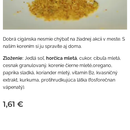
Dobrá cigánska nesmie chýbať na žiadnej akcii v meste. S
naším korením si ju spravíte aj doma.
Zloženie:
Jedlá soľ,
horčica mletá
, cukor, cibuľa mletá,
cesnak granulovaný, korenie čierne mleté,oregano,
paprika sladká, koriander mletý, vitamín B2, kvasničný
extrakt, kurkuma, protihrudkujúca látka (fosforečnan
vápenatý).
1,61
€