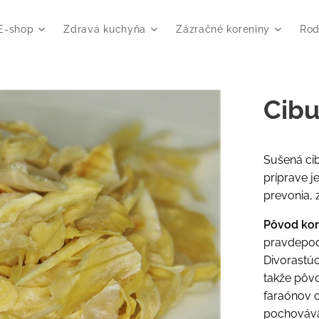
E-shop
Zdravá kuchyňa
Zázračné koreniny
Rod
Cibu
Sušená ci
príprave j
prevonia, 
Pôvod ko
pravdepod
Divorastú
takže pôvo
faraónov c
pochovával