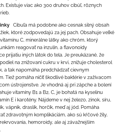
ch. Existuje viac ako 300 druhov cibúľ, rôznych
rieb.
činky
Cibuľa má podobne ako cesnak silný obsah
ožiek, ktoré zodpovedajú za jej pach. Obsahuje veľké
itamínu C, minerálne látky ako chróm, ktorý
nkám reagovať na inzulín, a flavonoidy
 prijatiu iných látok do tela. Je preukázané, že
podiel na znižovaní cukru v krvi, znižuje cholesterol
lak, a tak napomáha predchádzať cievnym
. Tiež pomáha ničiť škodlivé baktérie v zažívacom
com ústrojenstve. Je vhodná aj pri zápche a bolení
ahuje vitamíny B1 a B2, C, je bohatá na kyselinu
tamín E i karotény. Nájdeme v nej železo, zinok, síru,
dík, vápnik, draslík, horčík, meď aj jód. Pomáha
ať zdravotným komplikáciám, ako sú kŕčové žily,
ekrvovania, hemoroidy, ale aj závažnejším
.