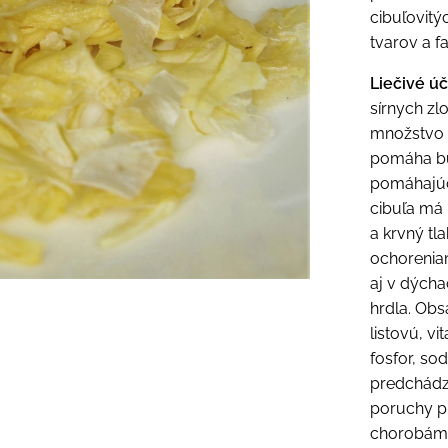
cibuľovitý
tvarov a fa
Liečivé ú
sírnych zl
množstvo v
pomáha bu
pomáhajúce
cibuľa má 
a krvný t
ochoreniam
aj v dýcha
hrdla. Obs
listovú, vi
fosfor, so
predchádz
poruchy pr
chorobám