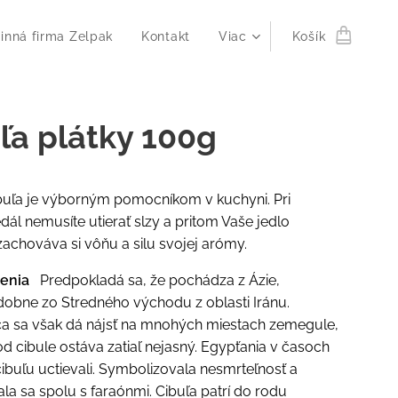
inná firma Zelpak
Kontakt
Viac
Košík
ľa plátky 100g
buľa je výborným pomocníkom v kuchyni. Pri
edál nemusíte utierať slzy a pritom Vaše jedlo
zachováva si vôňu a silu svojej arómy.
renia
Predpokladá sa, že pochádza z Ázie,
obne zo Stredného východu z oblasti Iránu.
ca sa však dá nájsť na mnohých miestach zemegule,
d cibule ostáva zatiaľ nejasný. Egypťania v časoch
ibuľu uctievali. Symbolizovala nesmrteľnosť a
a sa spolu s faraónmi. Cibuľa patrí do rodu