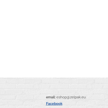
:
eshop@zel
email
Facebook