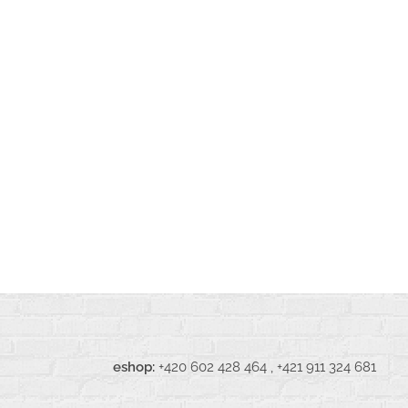
pak.eu
eshop:
+420 602 428 464 , +421 911 324 681