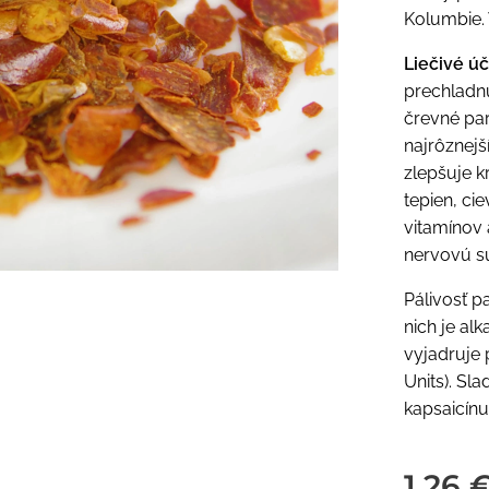
Kolumbie. 
Liečivé ú
prechladnu
črevné par
najrôznejš
zlepšuje k
tepien, cie
vitamínov 
nervovú sú
Pálivosť p
nich je al
vyjadruje 
Units). Sl
kapsaicín
1,26