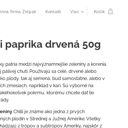
inná firma Zelpak
Kontakt
Viac
Košík
li paprika drvená 50g
riky patria medzi najvýznamnejšie zeleniny a korenia
j pálivej chuti. Používajú sa celé, drvené alebo
ko plody, tak aj semená, buď samostatne, alebo v
ích zmesiach, napríklad v kari. Sú výborné na
 akéhokoľvek pokrmu, ktorému chcete dať tie
rády.
reniny
Chilli je známe ako jedna z prvých
ých plodín v Strednej a Južnej Amerike. Všetky
hádzajú z trópov a subtrópov Ameriky, najskôr z