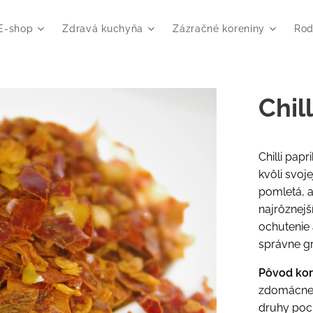
E-shop
Zdravá kuchyňa
Zázračné koreniny
Rod
Chil
Chilli pap
kvôli svoje
pomletá, a
najrôznejš
ochutenie
správne g
Pôvod ko
zdomácnen
druhy poc