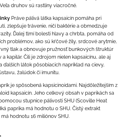
Veľa druhov sú rastliny viacročné.
činky
Práve pálivá látka kapsaicín pomáha pri
tí, zlepšuje trávenie, ničí baktérie a obmedzuje
azity. Ďalej tlmí bolesti hlavy a chrbta, pomáha od
ích problémov, ako sú kŕčové žily, srdcové arytmie,
rvný tlak a obnovuje pružnosť bunkových štruktúr
v a kapilár. Čili je zdrojom nielen kapsaicínu, ale aj
a ďalších látok pôsobiacich napríklad na cievy,
stavu, žalúdok či imunitu.
aprík je spôsobená kapsicinoidami. Najdôležitejším z
kaloid kapsaicín. Jeho celkový obsah v paprikách sa
pomocou stupnice pálivosti SHU (Scoville Heat
adká paprika má hodnotu 0 SHU. Čistý extrakt
u má hodnotu 16 miliónov SHU.
€