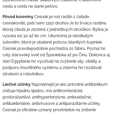
cesta a cesta na slané pečivo.
Pôvod koreniny
Cesnak je rod rastlín z čeľade
cesnakovité
,
patrí sem 1250 druhov.Je to trváca rastlina,
ktorej cibuľa je zložená z jednotlivých strúčikov. Bylina je
vysoká asi 30 až 80 cm. Ukončená je okolíkatým
súkvetím, ktoré je obalené pošvou blanitých šupiniek.
Cesnak pravdepodobne pochádza zo Sibíru. Poznal ho
celý staroveký svet od Španielska až po Čínu. Dokonca aj
starí Egypťania ho využívali na zvýšenie sily, vitality a
podporu imunitného systému a zdarma ho rozdávali
otrokom a robotníkov.
Liečivé účinky
Najznámejší je ako prírodné antibiotikum
znižuje hladinu lipidov
,
má antitrombotické,
protizrážanlivé, antihypertenzívne, antioxidačné,
antibakteriálne, antivírusové a antiparazitárne účinky.
Cesnak je oficiálne uznaný prostriedok na zníženie