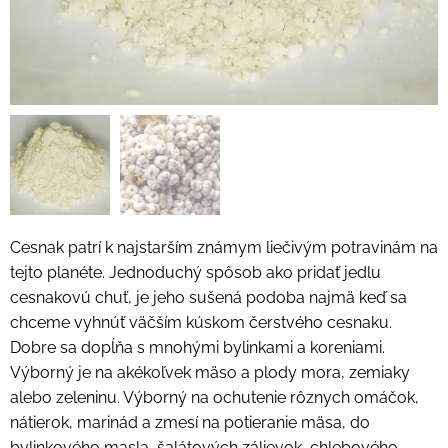
Cesnak patrí k najstarším známym liečivým potravinám na
tejto planéte. Jednoduchý spôsob ako pridať jedlu
cesnakovú chuť, je jeho sušená podoba najmä keď sa
chceme vyhnúť väčším kúskom čerstvého cesnaku.
Dobre sa dopĺňa s mnohými bylinkami a koreniami.
Výborný je na akékoľvek mäso a plody mora, zemiaky
alebo zeleninu. Výborný na ochutenie rôznych omáčok,
nátierok, marinád a zmesí na potieranie mäsa, do
bylinkového masla, šalátových zálievok, chlebového