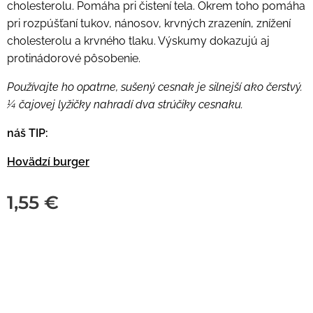
cholesterolu. Pomáha pri čistení tela. Okrem toho pomáha
pri rozpúšťaní tukov, nánosov, krvných zrazenín, znížení
cholesterolu a krvného tlaku. Výskumy dokazujú aj
protinádorové pôsobenie.
Používajte ho opatrne, sušený cesnak je silnejší ako čerstvý.
¼ čajovej lyžičky nahradí dva strúčiky cesnaku.
náš TIP:
Hovädzí burger
1,55
€