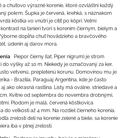
 a chuťovo výrazné korenie, ktoré ozvláštni každý
aný pokrm. Šupka je červená, krehká, s náznakom
tvrdá kôstka vo vnútri je cítiť po kôpri. Veľmi
kontrast na tanieri tvorí s korením čiernym, bielym a
Výborne dopĺňa chuť hovädzieho a bravčového
ét, údenín aj darov mora.
enia
Piepor čierny (lat. Piper nigrum) je strom
i do výšky až 10 m. Niekedy je označovaný za ker,
usto vetvenú, prepletenú korunu. Domovinou mu je
ika - Brazília, Paraguaj Argentína, kde je často
aj ako okrasná rastlina. Listy má oválne, striedavé a
2 cm. Kvitne od septembra do novembra drobnými,
etmi. Plodom je malá, červená kôstkovica
a do veľkosti až 4 mm. Na rozdiel čierneho korenia,
dľa zrelosti delí na korenie zelené a biele, sa korenie
era iba v plnej zrelosti.