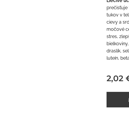
Liečivé ú
prečisťuje
tukov v te
cievy a sr
močové ces
stres, zle
bielkoviny,
draslík, s
luteín, be
2,02