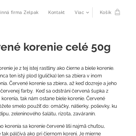
inná firma Zelpak
Kontakt
Viac
Košík
ené korenie celé 50g
enie je z tej istej rastliny ako čierne a biele korenie.
nca ten istý plod (gulička) len sa zbiera v inom
nia. Červené korenie sa zbiera, až keď dozreje a jeho
červenej farby. Keď sa odstráni červená šupka z
korenia, tak nám ostane biele korenie. Červené
žete smelo použiť do: omáčky, nátierky, polievky, ku
ipu, zeleninového šalátu, rizota, zaváranín.
o korenia sa korenie červené líši najmä chuťou,
je tak pálčivá ako pri čiernom koreni. Je mierne