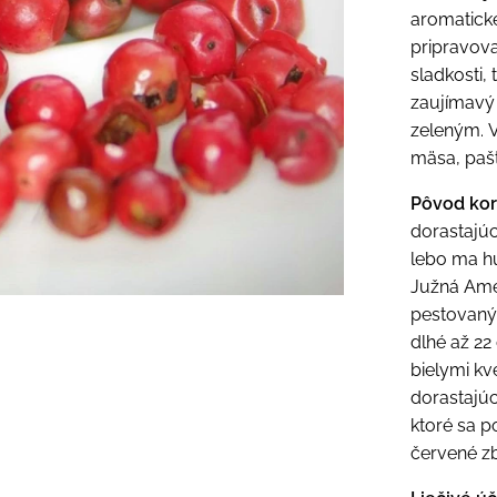
aromatické
pripravov
sladkosti, 
zaujímavý 
zeleným. 
mäsa, pašt
Pôvod kor
dorastajúc
lebo ma h
Južná Amer
pestovaný 
dlhé až 2
bielymi kv
dorastajúc
ktoré sa po
červené zbi