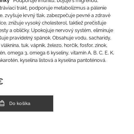
činky
Podporuje imunitu, bojuje s migrénou,
 tráviaci trakt, podporuje metabolizmus a pálenie
le, zvyšuje krvný tlak, zabezpečuje pevné a zdravé
dce, znižuje vysoký cholesterol, taktiež prečisťuje
ty a obličky. Upokojuje nervový systém, eliminuje
pšuje pravidelný spánok. Obsahuje vodu, sacharidy,
 vláknina, tuk, vápnik, železo, horčík, fosfor, zinok,
elén, omega 3, omega 6 kyseliny, vitamín A, B, C, E, K,
takarotén, kyselina listová a kyselina pantoténová.
€
Do košíka