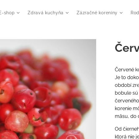
E-shop
Zdravá kuchyňa
Zázračné koreniny
Rod
Červ
Červené kor
Je to doko
období zre
bobule sú 
červeného 
korenie mô
mäsu, do d
Od čierneh
ktorá nie 