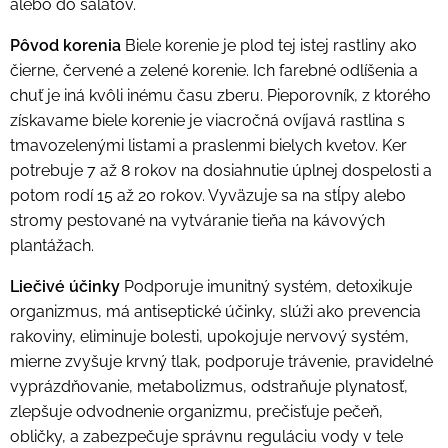
alebo do šalátov.
Pôvod korenia
Biele korenie je plod tej istej rastliny ako
čierne, červené a zelené korenie. Ich farebné odlíšenia a
chuť je iná kvôli inému času zberu. Pieporovník, z ktorého
získavame biele korenie je viacročná ovíjavá rastlina s
tmavozelenými listami a praslenmi bielych kvetov. Ker
potrebuje 7 až 8 rokov na dosiahnutie úplnej dospelosti a
potom rodí 15 až 20 rokov. Vyväzuje sa na stĺpy alebo
stromy pestované na vytváranie tieňa na kávových
plantážach.
Liečivé účinky
Podporuje imunitný systém, detoxikuje
organizmus, má antiseptické účinky, slúži ako prevencia
rakoviny, eliminuje bolesti, upokojuje nervový systém,
mierne zvyšuje krvný tlak, podporuje trávenie, pravidelné
vyprázdňovanie, metabolizmus, odstraňuje plynatosť,
zlepšuje odvodnenie organizmu, prečisťuje pečeň,
obličky, a zabezpečuje správnu reguláciu vody v tele