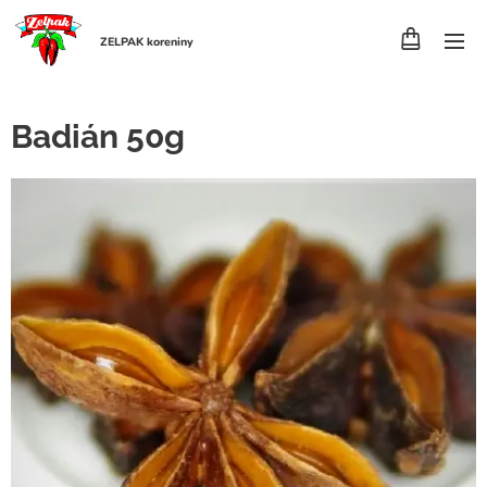
ZELPAK koreniny
Badián 50g