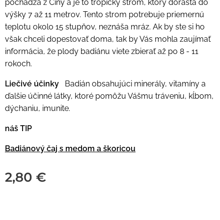
pochádza z Číny a je to tropický strom, ktorý dorastá do
výšky 7 až 11 metrov. Tento strom potrebuje priemernú
teplotu okolo 15 stupňov, neznáša mráz. Ak by ste si ho
však chceli dopestovať doma, tak by Vás mohla zaujímať
informácia, že plody badiánu viete zbierať až po 8 - 11
rokoch.
Liečivé účinky
Badián obsahujúci minerály, vitamíny a
ďalšie účinné látky, ktoré pomôžu Vášmu tráveniu, kĺbom,
dýchaniu, imunite.
náš TIP
Badiánový čaj s medom a škoricou
2,80
€