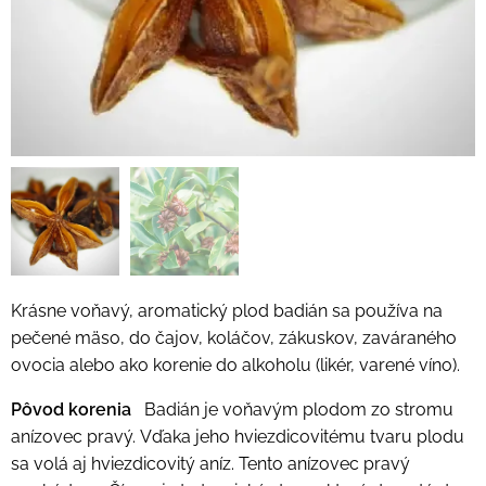
Krásne voňavý, aromatický plod badián sa používa na
pečené mäso, do čajov, koláčov, zákuskov, zaváraného
ovocia alebo ako korenie do alkoholu (likér, varené víno).
Pôvod korenia
Badián je voňavým plodom zo stromu
anízovec pravý. Vďaka jeho hviezdicovitému tvaru plodu
sa volá aj hviezdicovitý aníz. Tento anízovec pravý